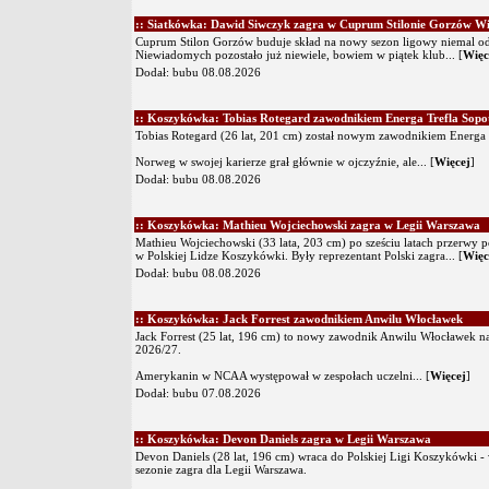
:: Siatkówka: Dawid Siwczyk zagra w Cuprum Stilonie Gorzów Wi
Cuprum Stilon Gorzów buduje skład na nowy sezon ligowy niemal od
Niewiadomych pozostało już niewiele, bowiem w piątek klub...
[
Więc
Dodał:
bubu
08.08.2026
:: Koszykówka: Tobias Rotegard zawodnikiem Energa Trefla Sopo
Tobias Rotegard (26 lat, 201 cm) został nowym zawodnikiem Energa 
Norweg w swojej karierze grał głównie w ojczyźnie, ale...
[
Więcej
]
Dodał:
bubu
08.08.2026
:: Koszykówka: Mathieu Wojciechowski zagra w Legii Warszawa
Mathieu Wojciechowski (33 lata, 203 cm) po sześciu latach przerwy 
w Polskiej Lidze Koszykówki. Były reprezentant Polski zagra...
[
Więc
Dodał:
bubu
08.08.2026
:: Koszykówka: Jack Forrest zawodnikiem Anwilu Włocławek
Jack Forrest (25 lat, 196 cm) to nowy zawodnik Anwilu Włocławek n
2026/27.
Amerykanin w NCAA występował w zespołach uczelni...
[
Więcej
]
Dodał:
bubu
07.08.2026
:: Koszykówka: Devon Daniels zagra w Legii Warszawa
Devon Daniels (28 lat, 196 cm) wraca do Polskiej Ligi Koszykówki -
sezonie zagra dla Legii Warszawa.