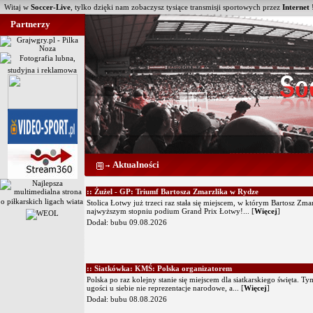
Witaj w
Soccer-Live
, tylko dzięki nam zobaczysz tysiące transmisji sportowych przez
Internet
Partnerzy
Aktualności
:: Żużel - GP: Triumf Bartosza Zmarzlika w Rydze
Stolica Łotwy już trzeci raz stała się miejscem, w którym Bartosz Zmar
najwyższym stopniu podium Grand Prix Łotwy!...
[
Więcej
]
Dodał:
bubu
09.08.2026
:: Siatkówka: KMŚ: Polska organizatorem
Polska po raz kolejny stanie się miejscem dla siatkarskiego święta. T
ugości u siebie nie reprezentacje narodowe, a...
[
Więcej
]
Dodał:
bubu
08.08.2026