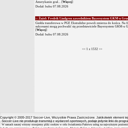
Amerykanin grał...
[
Więcej
]
Dodał:
bubu
07.08.2026
:: Żużel: Fredrik Lindgren zawodnikiem Bayersystem GKM-u Gru
Giełda transferowa w PGE Ekstralidze powoli zmierza do końca. Na f
sukcesami mogą pochwalić się przedstawiciele Bayersystem GKM-u Gr
[
Więcej
]
Dodał:
bubu
07.08.2026
<< 1 z 1532
>>
Copyright © 2005-2017 Soccer-Live, Wszystkie Prawa Zastrzeżone. Jakikolwiek element te
Soccer-Live nie produkuje transmisji z wydarzeń sportowych, podaje jedynie linki do progr
W ramach naszej witryny stosujemy pliki cookies w celu świadczenia Państwu usług na najwyższym poziomi